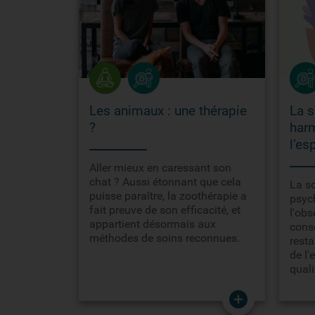
Les animaux : une thérapie
La s
?
harm
l’esp
Aller mieux en caressant son
chat ? Aussi étonnant que cela
La s
puisse paraître, la zoothérapie a
psyc
fait preuve de son efficacité, et
l'obs
appartient désormais aux
consc
méthodes de soins reconnues.
resta
de l'
quali