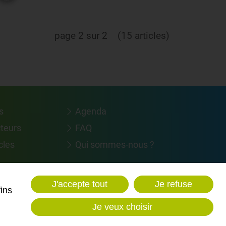
page 2 sur 2
(15 articles)
s
Agenda
cteurs
FAQ
cles
Qui sommes-nous ?
:
J'accepte tout
Je refuse
fins
Je veux choisir