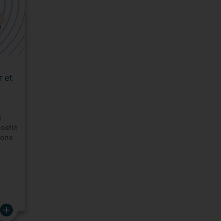
 et
x
nostic
ions