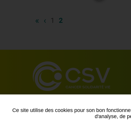
«
‹
1
2
Ce site utilise des cookies pour son bon fonctionne
d'analyse, de pe
Contact
-
Mentions légales
-
Données personnelles
-
Pl