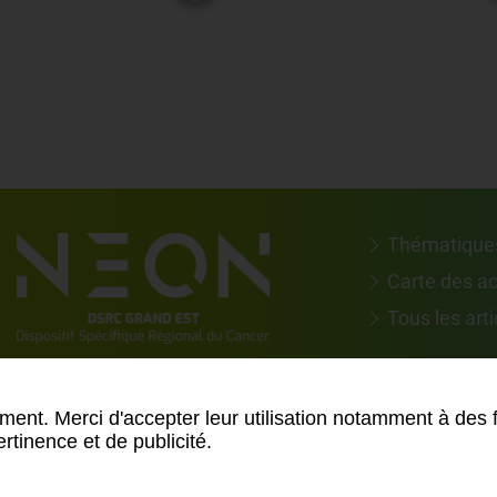
Thématique
Carte des a
Tous les arti
Suivez-nous 
ment. Merci d'accepter leur utilisation notamment à des 
rtinence et de publicité.
an du site