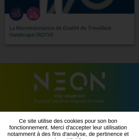
La Reconnaissance de Qualité de Travailleur
Handicapé (RQTH)
2 allée de Vincennes
Ce site utilise des cookies pour son bon
54500 VANDOEUVRE LES NANCY
fonctionnement. Merci d'accepter leur utilisation
notamment à des fins d'analyse, de pertinence et
Contactez-nous