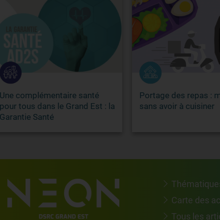
complémentaire santé
Portage des repas : mang
 tous dans le Grand Est : la
sans avoir à cuisiner
ntie Santé
Thématique
Carte des a
Tous les arti