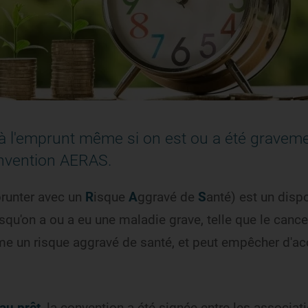
 à l'emprunt même si on est ou a été gravem
convention AERAS.
runter avec un
R
isque
A
ggravé de
S
anté) est un dispo
qu'on a ou a eu une maladie grave, telle que le cance
e un risque aggravé de santé, et peut empêcher d'ac
Partager sur X
Partager sur Facebook
Partager sur LinkedIn
Partager par email
 au prêt
, la convention a été signée entre les associat