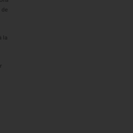
 de
 la
r