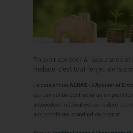
Pouvoir accéder à l'assurance et
malade, c'est tout l'enjeu de la 
La convention
AERAS
(s'
A
ssurer et
E
mp
qui permet de contracter un emprunt lors
antécédent médical est considéré comm
aux conditions standard de contrat.
Afin de
faciliter l'accès à l'assurance et