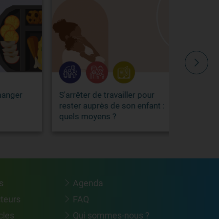
er
S'arrêter de travailler pour
Aide à l'e
rester auprès de son enfant :
AIDEA de 
quels moyens ?
s
Agenda
cteurs
FAQ
cles
Qui sommes-nous ?