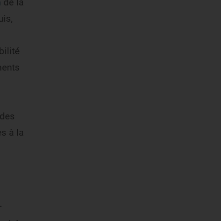
n
de la
uis,
ilité
ments
 des
s à la
r