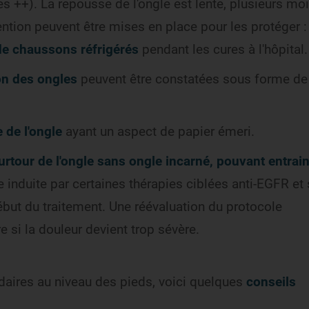
s ++). La repousse de l'ongle est lente, plusieurs moi
ntion peuvent être mises en place pour les protéger 
de chaussons réfrigérés
pendant les cures à l'hôpital.
ion des ongles
peuvent être constatées sous forme de
 de l'ongle
ayant un aspect de papier émeri.
urtour de l'ongle sans ongle incarné, pouvant entrain
re induite par certaines thérapies ciblées anti-EGFR et
but du traitement. Une réévaluation du protocole
e si la douleur devient trop sévère.
ndaires au niveau des pieds, voici quelques
conseils