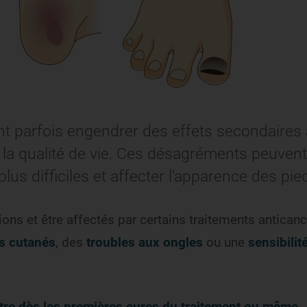
t parfois engendrer des effets secondaires
 la qualité de vie. Ces désagréments peuvent
lus difficiles et affecter l'apparence des pie
ions et être affectés par certains traitements antican
s cutanés
, des
troubles aux ongles
ou une
sensibilit
Partager sur X
Partager sur Facebook
Partager sur LinkedIn
Partager par email
tre dès les premières cures du traitement ou même