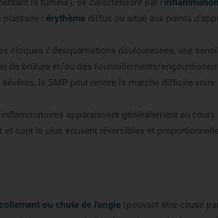
ntant la tumeur), se caractérisant par l'
inflammatio
 plantaire :
érythème
diffus ou situé aux points d'app
des cloques / desquamations douloureuses, une sensib
ion de brûlure et/ou des fourmillements/engourdisse
évères, le SMP peut rendre la marche difficile voire
s inflammatoires apparaissent généralement au cours
et sont le plus souvent réversibles et proportionnelle
:
collement ou chute de l'ongle
(pouvant être causé pa