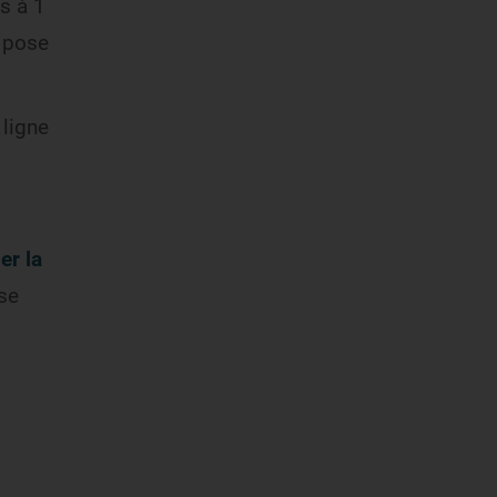
s à 1
: pose
 ligne
er la
 se