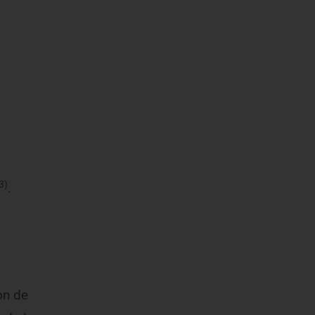
3)
.
on de