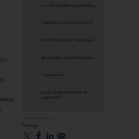
Le rôle du pédicure-podologue en cancérologie
Fédération Nationale des Podologues
URPS Pédicures Podologues du Grand-Est
Se protéger du soleil pendant et après les traitements, pourquoi ?
 au
L'oservance
ds.
onpp-flyerpatrimoinev3-
pages.pdf
céreux.
é
Partager