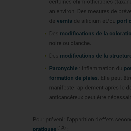
certaines chimiothérapies (taxane
an environ. Des mesures de préve
de
vernis
de silicium et/ou
port 
Des
modifications de la colorat
noire ou blanche.
Des
modifications de la structure
Paronychie
: inflammation du
po
formation de plaies
. Elle peut êt
manifeste rapidement après le dé
anticancéreux peut être nécessair
Pour prévenir l'apparition d'effets seco
(1,3)
pratiques
: