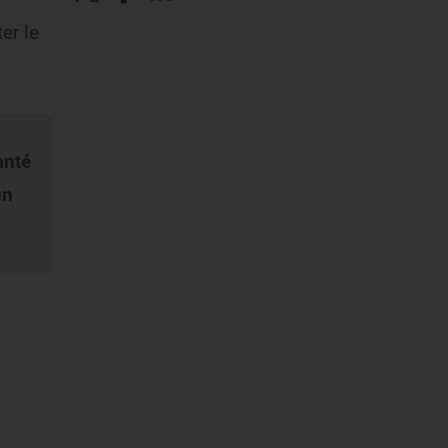
er le
anté
un