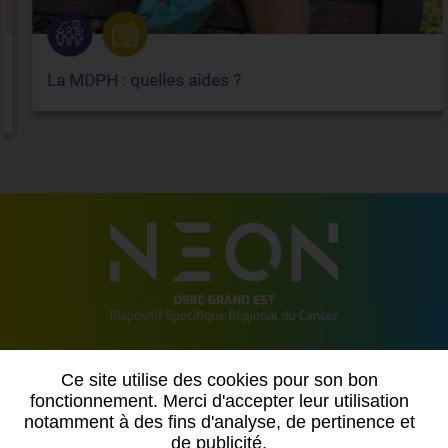
La MDPH : quelles aides ?
2 allée de Vincennes
Ce site utilise des cookies pour son bon
54500 VANDOEUVRE LES NANCY
fonctionnement. Merci d'accepter leur utilisation
notamment à des fins d'analyse, de pertinence et
Contactez-nous
de publicité.