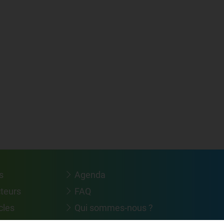
s
Agenda
cteurs
FAQ
cles
Qui sommes-nous ?