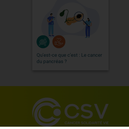
Qu'est-ce que c'est : Le cancer
du pancréas ?