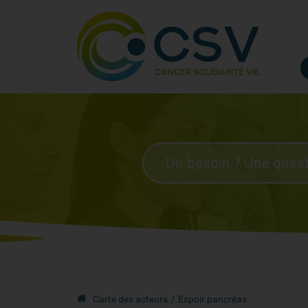
Carte des acteurs
Espoir pancréas