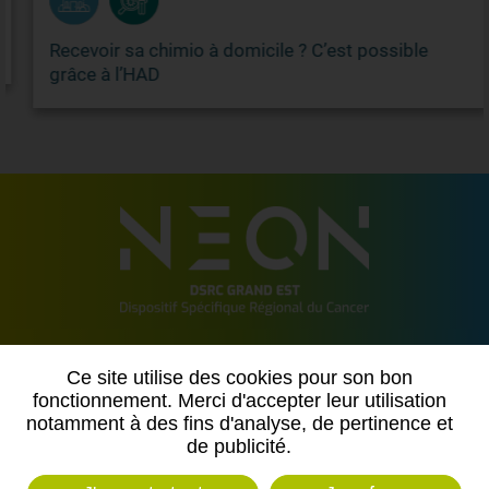
Recevoir sa chimio à domicile ? C’est possible
grâce à l’HAD
2 allée de Vincennes
Ce site utilise des cookies pour son bon
54500 VANDOEUVRE LES NANCY
fonctionnement. Merci d'accepter leur utilisation
notamment à des fins d'analyse, de pertinence et
Contactez-nous
de publicité.