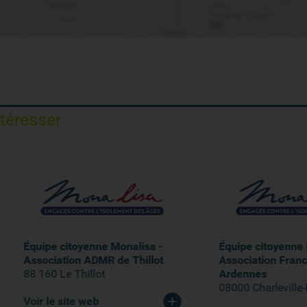
ntéresser
pe citoyenne Monalisa -
Équipe citoyenne Monalisa 
ciation ADMR de Thillot
Association France Alzhei
0 Le Thillot
Ardennes
08000 Charleville-Mézières
le site web