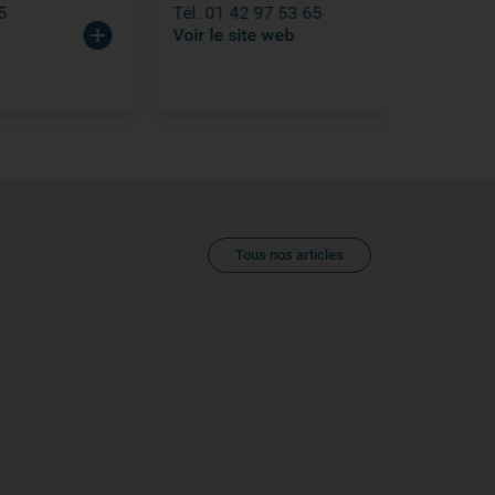
Tél. 01 42 97 53 65
Voir le sit
Voir le site web
Tous nos articles