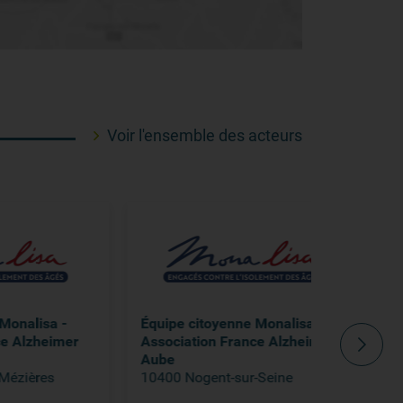
Voir l'ensemble des acteurs
-
Équipe citoyenne Monalisa -
Équipe cit
mer
Association France Alzheimer
Équipe de
Aube
57600 For
10400 Nogent-sur-Seine
Tél. 03 88