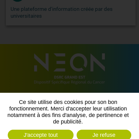
Une plateforme d'information créée par des
universitaires
2 allée de Vincennes
Ce site utilise des cookies pour son bon
54500 VANDOEUVRE LES NANCY
fonctionnement. Merci d'accepter leur utilisation
notamment à des fins d'analyse, de pertinence et
Contactez-nous
de publicité.
J'accepte tout
Je refuse