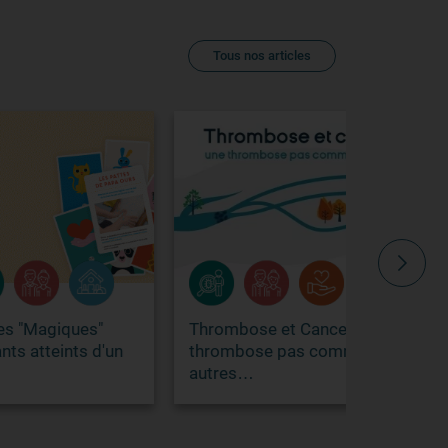
Tous nos articles
Thrombose et Cancer : une
Formation
'un
thrombose pas comme les
autres…