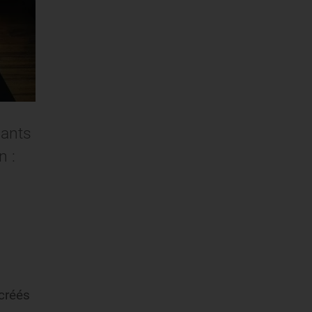
dants
n :
 créés