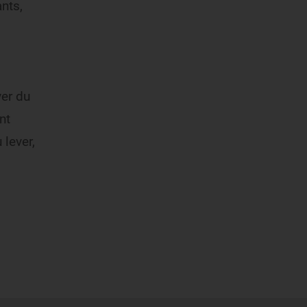
ants,
ver du
nt
 lever,