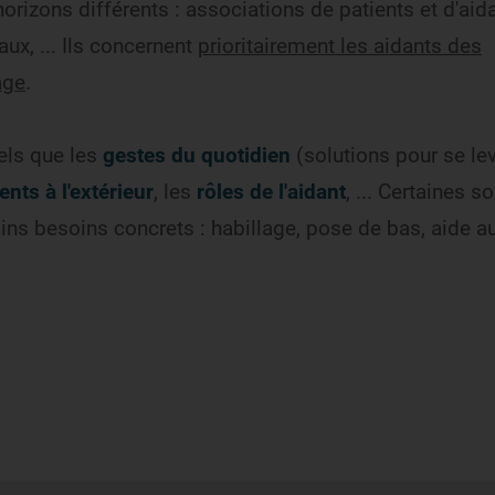
horizons différents : associations de patients et d'aid
ux, ... Ils concernent
prioritairement les aidants des
âge
.
tels que les
gestes du quotidien
(solutions pour se le
nts à l'extérieur
, les
rôles de l'aidant
, ... Certaines so
ins besoins concrets : habillage, pose de bas, aide au