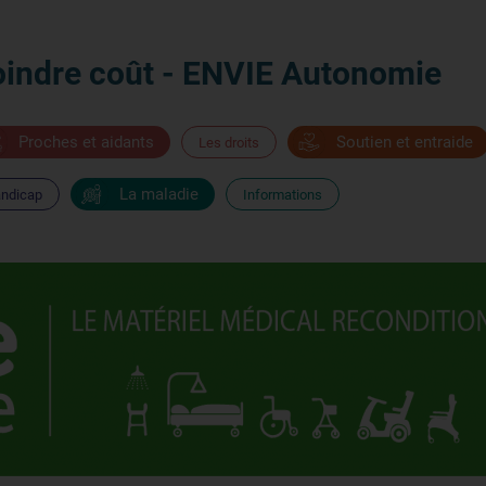
oindre coût - ENVIE Autonomie
Proches et aidants
Soutien et entraide
Les droits
La maladie
andicap
Informations