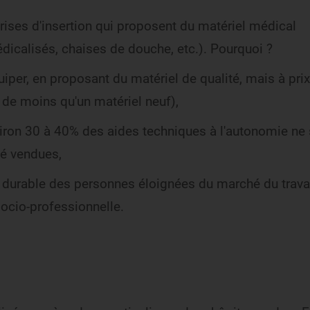
rises d'insertion qui proposent du matériel médical
médicalisés, chaises de douche, etc.). Pourquoi ?
iper, en proposant du matériel de qualité, mais à prix
Partager sur X
Partager sur Facebook
Partager sur LinkedIn
Partager par email
de moins qu'un matériel neuf),
nviron 30 à 40% des aides techniques à l'autonomie ne
té vendues,
 durable des personnes éloignées du marché du trava
socio-professionnelle.