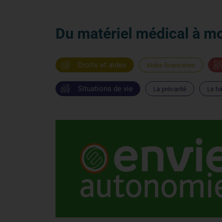
Du matériel médical à m
Droits et aides
Aides financières
Situations de vie
La précarité
Le h