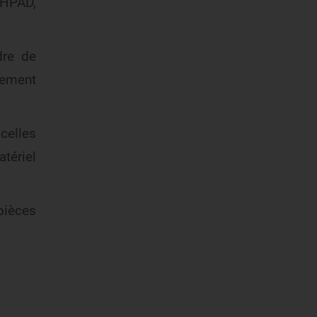
EHPAD,
dre de
nement
 celles
atériel
pièces