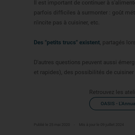
Il est important de continuer à s'alimen
parfois difficiles à surmonter : goût mé
n'incite pas à cuisiner, etc.
Des "petits trucs" existent
, partagés lor
D'autres questions peuvent aussi émerg
et rapides), des possibilités de cuisine
Retrouvez les atel
OASIS - L'Annua
Publié le 25 mai 2020
-
Mis à jour le 09 juillet 2024