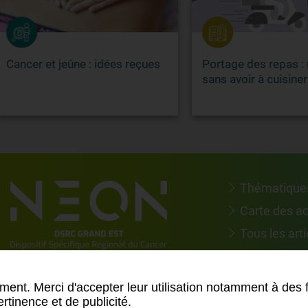
er et jeûne : idées reçues
Portage des repas : mang
sans avoir à cuisiner
Thématique
Carte des a
Tous les arti
Suivez-nous 
ment. Merci d'accepter leur utilisation notamment à des 
rtinence et de publicité.