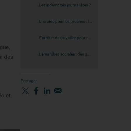
Les indemnités journalières ?
Une aide pour les proches : le congé de proche aidant
S'arrêter de travailler pour rester auprès de son enfant : quels moyens ?
ogue,
Démarches sociales : des guides pour comprendre
si des
Partager
éo et