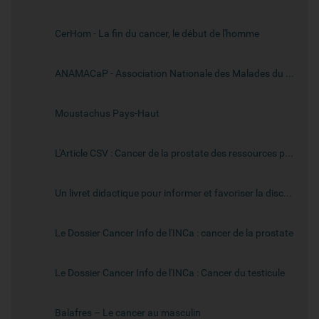
CerHom - La fin du cancer, le début de l'homme
ANAMACaP - Association Nationale des Malades du Cancer de la Prostate
Moustachus Pays-Haut
L'Article CSV : Cancer de la prostate des ressources pour vous accompagner
Un livret didactique pour informer et favoriser la discussion sur les cancers masculins, conçu par l'Institut de Cancérologie de Lorraine
Le Dossier Cancer Info de l'INCa : cancer de la prostate
Le Dossier Cancer Info de l'INCa : Cancer du testicule
Balafres – Le cancer au masculin