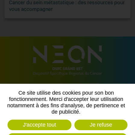
Cancer du sein métastatique : des ressources pour
vous accompagner
2 allée de Vincennes
Ce site utilise des cookies pour son bon
54500 VANDOEUVRE LES NANCY
fonctionnement. Merci d'accepter leur utilisation
notamment à des fins d'analyse, de pertinence et
Contactez-nous
de publicité.
J'accepte tout
Je refuse