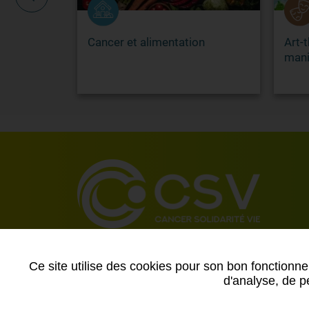
service
Cancer et alimentation
Art-t
mani
Ce site utilise des cookies pour son bon fonctionne
d'analyse, de pe
Contact
-
Mentions légales
-
Données personnelles
-
Pl