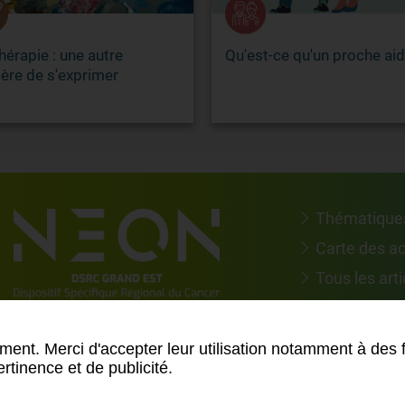
hérapie : une autre
Qu'est-ce qu'un proche aid
ère de s'exprimer
Thématique
Carte des a
Tous les arti
Suivez-nous 
ment. Merci d'accepter leur utilisation notamment à des 
rtinence et de publicité.
an du site