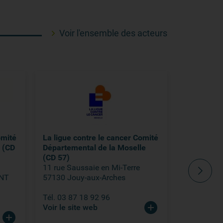
Voir l'ensemble des acteurs
omité
La ligue contre le cancer Comité
La ligue c
 (CD
Départemental de la Moselle
Départeme
(CD 57)
Moselle (C
11 rue Saussaie en Mi-Terre
1 rue du Vi
NT
57130 Jouy-aux-Arches
CS 30 519
54519 Van
Tél. 03 87 18 92 96
Voir le site web
Tél. 03 83
Voir le sit