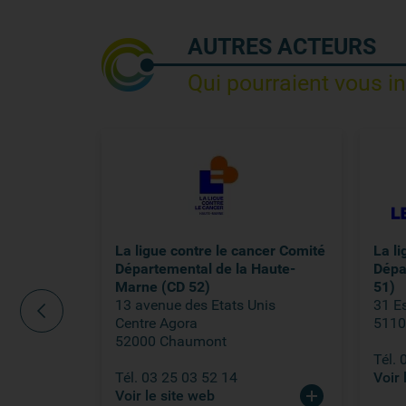
AUTRES ACTEURS
Qui pourraient vous i
ncer Comité
La ligue contre le cancer Comité
La l
ube (CD 10)
Départemental de la Haute-
Dépa
Marne (CD 52)
51)
13 avenue des Etats Unis
31 E
Centre Agora
5110
52000 Chaumont
Tél. 
Tél. 03 25 03 52 14
Voir 
Voir le site web