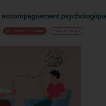
n accompagnement psychologique
Proches et aidants
Soutien et échanges