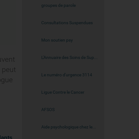
groupes de parole
Consultations Suspendues
Mon soutien psy
L'Annuaire des Soins de Support en Oncologie du Grand Est - OASIS
uvent
l peut
Le numéro d'urgence 3114
ogue
Ligue Contre le Cancer
AFSOS
Aide psychologique chez les jeunes
dants
.