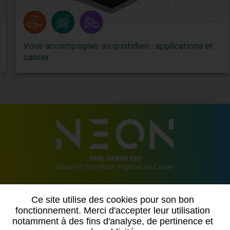
Vous accompagner au quotidien : applications et
cancer
2 allée de Vincennes
Ce site utilise des cookies pour son bon
54500 VANDOEUVRE LES NANCY
fonctionnement. Merci d'accepter leur utilisation
notamment à des fins d'analyse, de pertinence et
Contactez-nous