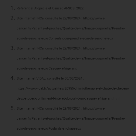
Référentiel Alopécie et Cancer, AFSOS, 2022.
Site internet INCa, consulté le 29/08/2024 : https://www.e-
cancer.fr/Patients-et-proches/Qualite-de-vie/Image-corporelle/Prendre-
soin-de-ses-cheveux/Conseils-pour-prendre-soin-de-ses-cheveux
Site internet INCa, consulté le 29/08/2024 : https://www.e-
cancer.fr/Patients-et-proches/Qualite-de-vie/Image-corporelle/Prendre-
soin-de-ses-cheveux/Casque-refrigerant
Site internet VIDAL, consulté le 30/08/2024 :
https://www.vidal.fr/actualites/20955-chimiotherapie-et-chute-de-cheveux-
deux-etudes-confirment-l-interet-du-port-d-un-casque-refrigerant.html
Site internet INCa, consulté le 29/08/2024 : https://www.e-
cancer.fr/Patients-et-proches/Qualite-de-vie/Image-corporelle/Prendre-
soin-de-ses-cheveux/Foulards-et-chapeaux