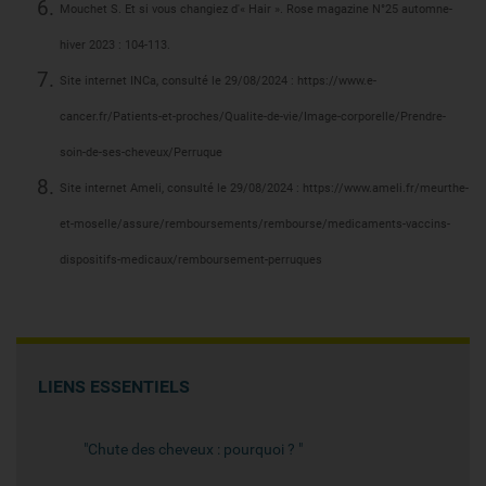
Mouchet S. Et si vous changiez d'« Hair ». Rose magazine N°25 automne-
hiver 2023 : 104-113.
Site internet INCa, consulté le 29/08/2024 : https://www.e-
cancer.fr/Patients-et-proches/Qualite-de-vie/Image-corporelle/Prendre-
soin-de-ses-cheveux/Perruque
Site internet Ameli, consulté le 29/08/2024 : https://www.ameli.fr/meurthe-
et-moselle/assure/remboursements/rembourse/medicaments-vaccins-
dispositifs-medicaux/remboursement-perruques
LIENS ESSENTIELS
"Chute des cheveux : pourquoi ? "