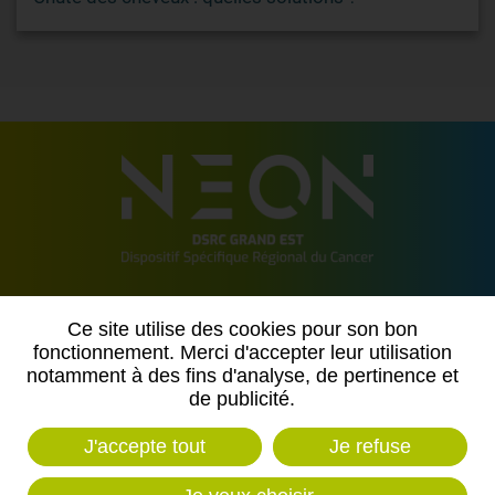
2 allée de Vincennes
Ce site utilise des cookies pour son bon
54500 VANDOEUVRE LES NANCY
fonctionnement. Merci d'accepter leur utilisation
notamment à des fins d'analyse, de pertinence et
Contactez-nous
de publicité.
J'accepte tout
Je refuse