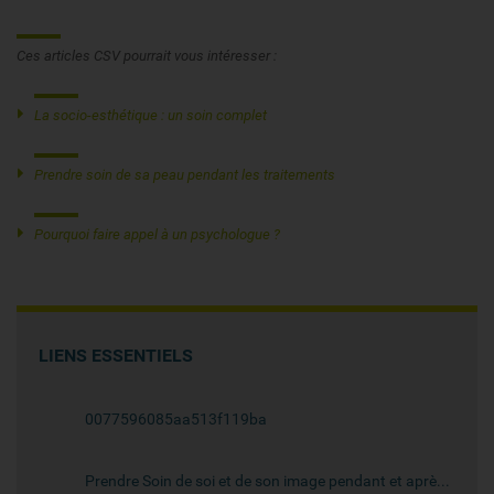
Ces articles CSV pourrait vous intéresser :
La socio-esthétique : un soin complet
Prendre soin de sa peau pendant les traitements
Pourquoi faire appel à un psychologue ?
LIENS ESSENTIELS
0077596085aa513f119ba
Prendre Soin de soi et de son image pendant et après un cancer : cheveux, ongles et peau