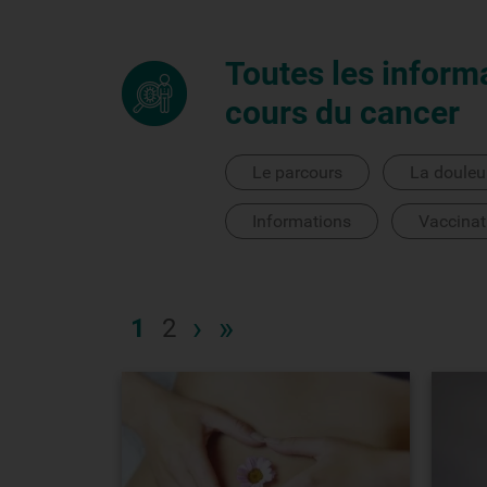
Toutes les inform
cours du cancer
Le parcours
La douleu
Informations
Vaccinat
›
»
1
2