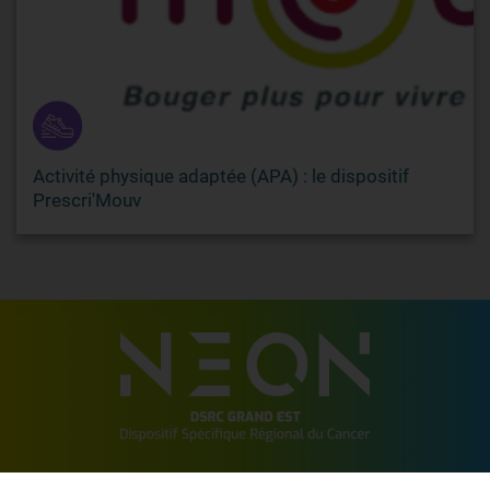
Activité physique adaptée (APA) : le dispositif
Prescri'Mouv
2 allée de Vincennes