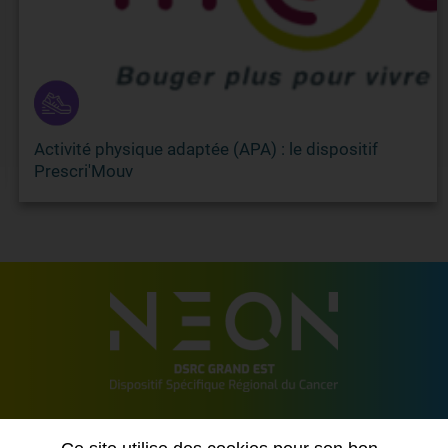
Activité physique adaptée (APA) : le dispositif
Prescri'Mouv
2 allée de Vincennes