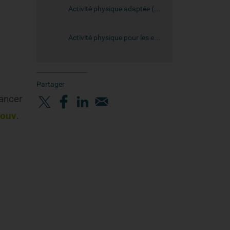
Activité physique adaptée (APA) : de quoi parle-t-on ?
Activité physique pour les enfants / ados
Partager
cancer
mouv
.