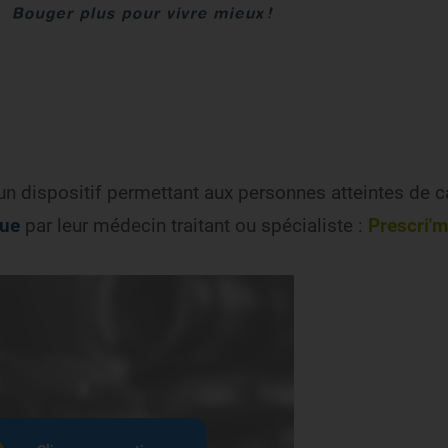
e un dispositif permettant aux personnes atteintes de 
Partager sur X
Partager sur Facebook
Partager sur LinkedIn
Partager par email
que
par leur médecin traitant ou spécialiste :
Prescri'