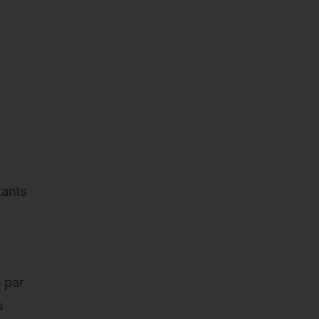
tants
 par
s