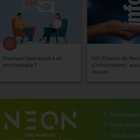
quoi faire appel à un
ERI (Espace de Rencontre
hologue ?
d'Information) : accueil et
écoute
Thématique
Carte des a
Tous les arti