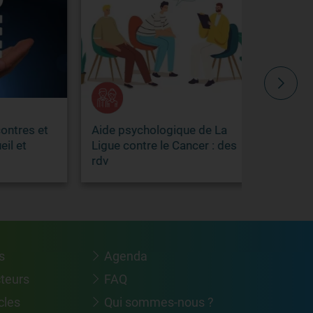
s et
Aide psychologique de La
La Ligue c
Ligue contre le Cancer : des
rdv
s
Agenda
cteurs
FAQ
cles
Qui sommes-nous ?