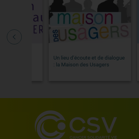
 Des
Un lieu d'écoute et de dialogue
Pour
iés aux
: la Maison des Usagers
psyc
roches