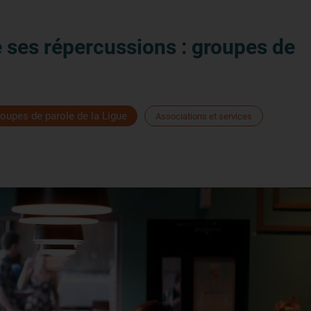
e ses répercussions : groupes de
roupes de parole de la Ligue
Associations et services